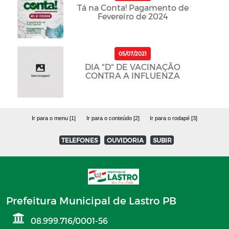
Tá na Conta! Pagamento de
Fevereiro de 2024
05/07/2021
DIA "D" DE VACINAÇÃO
CONTRA A INFLUENZA
Ir para o menu [1]
Ir para o conteúdo [2]
Ir para o rodapé [3]
TELEFONES
OUVIDORIA
SUBIR
Prefeitura Municipal de Lastro PB
08.999.716/0001-56