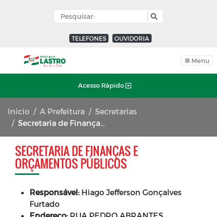
TELEFONES
OUVIDORIA
Menu
Acesso Rápido
Início
A Prefeitura
Secretarias
Secretaria de Finanças e Orçamentos Públicos
SECRETARIA DE FINANÇAS E
ORÇAMENTOS PÚBLICOS
Responsável:
Hiago Jefferson Gonçalves
Furtado
Endereço:
RUA PEDRO ABRANTES