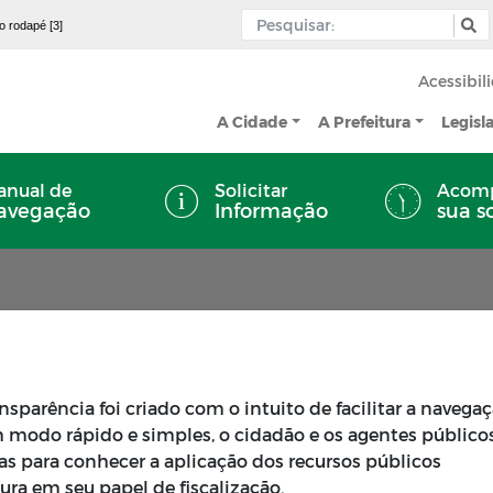
 o rodapé [3]
Acessibil
A Cidade
A Prefeitura
Legisl
nual de
Solicitar
Acom
avegação
Informação
sua s
sparência foi criado com o intuito de facilitar a navega
um modo rápido e simples, o cidadão e os agentes público
s para conhecer a aplicação dos recursos públicos
ura em seu papel de fiscalização.