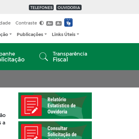
TELEFONES
OUVIDORIA
idade
Contraste
A+
A-
ação
Publicações
Links Úteis
panhe
Transparência
olicitação
Fiscal
ção
s a