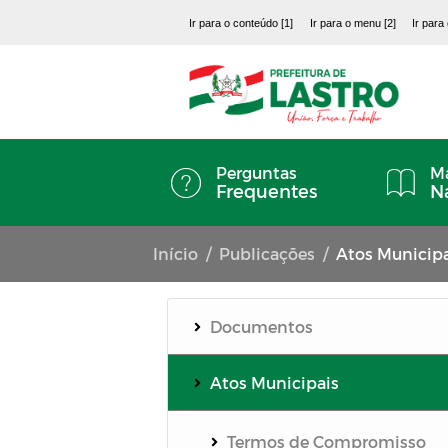
Ir para o conteúdo [1]
Ir para o menu [2]
Ir para
Perguntas
Ma
Frequentes
N
Início
Publicações
Atos Municipa
Documentos
Atos Municipais
Termos de Compromisso