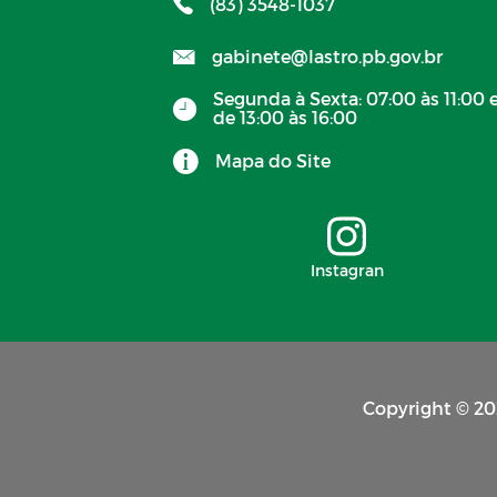
(83) 3548-1037
Pregão Presencial 2026
gabinete@lastro.pb.gov.br
Editais
Segunda à Sexta: 07:00 às 11:00 
de 13:00 às 16:00
Lei Aldir Blanc
Mapa do Site
Lei Aldir Blanc - Ciclo 2 (202
Instagran
Transparência
Ações COVID-19
Planos Municipais
Copyright © 202
PMPI - Plano Municipal pela
Primeira Infância