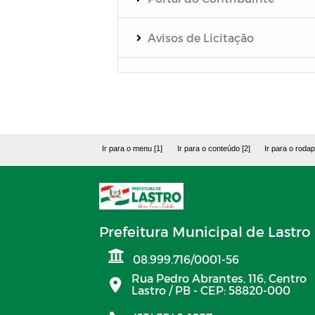
Avisos de Licitação
Licitações de 2026
Concorrência Eletrônica
2026
Ir para o menu [1]
Ir para o conteúdo [2]
Ir para o rodap
Dispensa de Licitação - Le
14.133/21
Prefeitura Municipal de Lastro
Inexigibilidade de 2026
08.999.716/0001-56
Rua Pedro Abrantes, 116, Centro
Pregão Eletrônico 2026
Lastro / PB - CEP: 58820-000