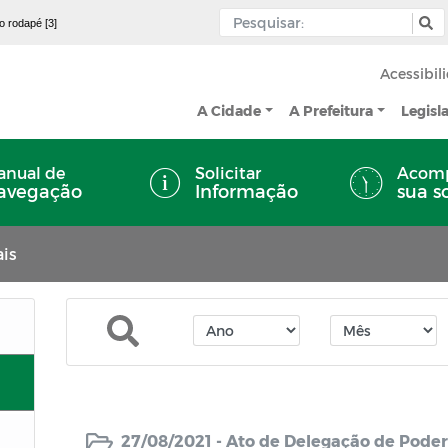
 o rodapé [3]
Acessibil
A Cidade
A Prefeitura
Legisl
nual de
Solicitar
Acom
avegação
Informação
sua s
is
27/08/2021 -
Ato de Delegação de Poder 