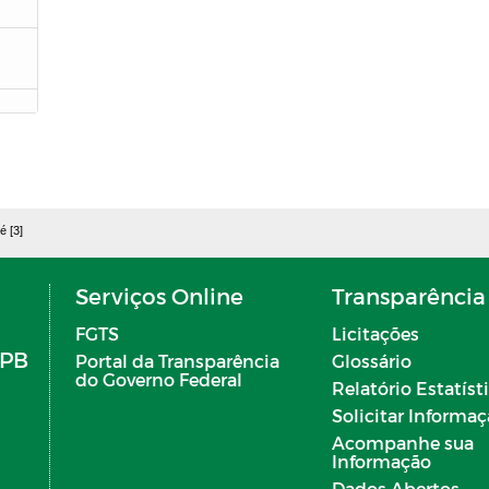
é [3]
i
Serviços Online
Transparência
FGTS
Licitações
 PB
Portal da Transparência
Glossário
do Governo Federal
Relatório Estatíst
Solicitar Informa
Acompanhe sua
Informação
Dados Abertos