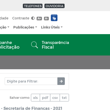
TELEFONES
OUVIDORIA
idade
Contraste
A+
A-
ação
Publicações
Links Úteis
panhe
Transparência
olicitação
Fiscal
Salvar como:
xls
pdf
csv
txt
- Secretaria de Finanças - 2021