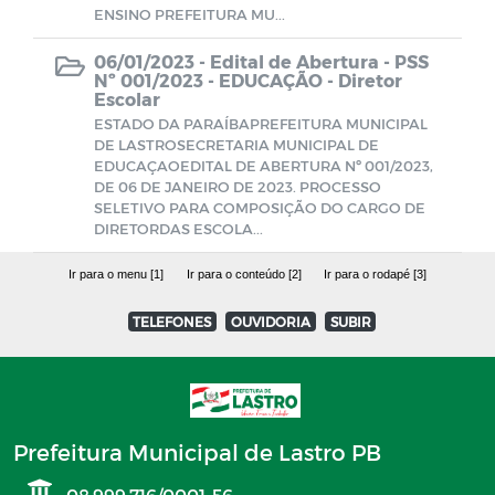
ENSINO PREFEITURA MU...
06/01/2023 -
Edital de Abertura - PSS
Nº 001/2023 - EDUCAÇÃO - Diretor
Escolar
ESTADO DA PARAÍBAPREFEITURA MUNICIPAL
DE LASTROSECRETARIA MUNICIPAL DE
EDUCAÇAOEDITAL DE ABERTURA Nº 001/2023,
DE 06 DE JANEIRO DE 2023. PROCESSO
SELETIVO PARA COMPOSIÇÃO DO CARGO DE
DIRETORDAS ESCOLA...
Ir para o menu [1]
Ir para o conteúdo [2]
Ir para o rodapé [3]
TELEFONES
OUVIDORIA
SUBIR
Prefeitura Municipal de Lastro PB