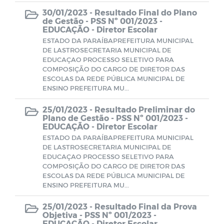
30/01/2023 -
Resultado Final do Plano
Conselhos Municipais
de Gestão - PSS Nº 001/2023 -
EDUCAÇÃO - Diretor Escolar
ESTADO DA PARAÍBAPREFEITURA MUNICIPAL
Processos Seletivos de 2022
Conselho Tutelar
DE LASTROSECRETARIA MUNICIPAL DE
EDUCAÇAO PROCESSO SELETIVO PARA
COMPOSIÇÃO DO CARGO DE DIRETOR DAS
PSS Nº 001/2023 - EDUCAÇÃO - Diretor
ESCOLAS DA REDE PÚBLICA MUNICIPAL DE
Escolar
ENSINO PREFEITURA MU...
25/01/2023 -
Resultado Preliminar do
PSS Nº 002/2023 - ADMINISTRAÇÃO -
Plano de Gestão - PSS Nº 001/2023 -
Diversos Cargos
EDUCAÇÃO - Diretor Escolar
ESTADO DA PARAÍBAPREFEITURA MUNICIPAL
DE LASTROSECRETARIA MUNICIPAL DE
Lei Paulo Gustavo
EDUCAÇAO PROCESSO SELETIVO PARA
COMPOSIÇÃO DO CARGO DE DIRETOR DAS
ESCOLAS DA REDE PÚBLICA MUNICIPAL DE
Publicações Oficiais
ENSINO PREFEITURA MU...
25/01/2023 -
Resultado Final da Prova
Objetiva - PSS Nº 001/2023 -
EDUCAÇÃO - Diretor Escolar