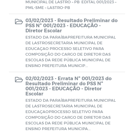
MUNICIPAL DE LASTRO – PB EDITAL 001/2023 –
Editais
Licitações de 2026
PML-SME – LASTRO-PB
03/02/2023 -
Resultado Preliminar do
Lei Aldir Blanc
PSS Nº 001/2023 - EDUCAÇÃO -
Concorrência Eletrônica 2026
Diretor Escolar
ESTADO DA PARAÍBAPREFEITURA MUNICIPAL
Transparência
Lei Aldir Blanc - Ciclo 2 (2025)
DE LASTROSECRETARIA MUNICIPAL DE
Dispensa de Licitação - Lei 14.133/21
EDUCAÇAO PROCESSO SELETIVO PARA
COMPOSIÇÃO DO CARGO DE DIRETOR DAS
Ações COVID-19
ESCOLAS DA REDE PÚBLICA MUNICIPAL DE
Inexigibilidade de 2026
ENSINO PREFEITURA MUNICIP...
Planos Municipais
02/02/2023 -
Errata Nº 001/2023 do
Pregão Eletrônico 2026
Resultado Preliminar do PSS Nº
001/2023 - EDUCAÇÃO - Diretor
PMPI - Plano Municipal pela Primeira
Escolar
Infância
ESTADO DA PARAÍBAPREFEITURA MUNICIPAL
Pregão Presencial 2026
DE LASTROSECRETARIA MUNICIPAL DE
EDUCAÇAOPROCESSO SELETIVO PARA
plano
COMPOSIÇÃO DO CARGO DE DIRETOR DAS
ESCOLAS DA REDE PÚBLICA MUNICIPAL DE
PME - Plano Municipal de Educação
ENSINO PREFEITURA MUNICIPA...