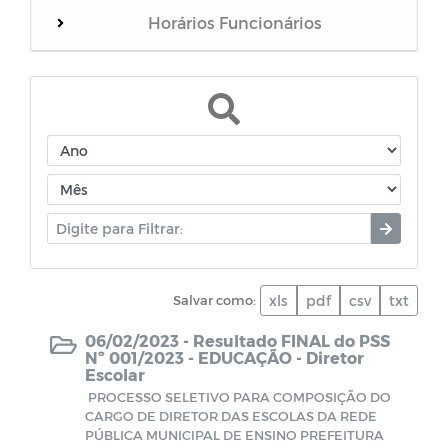
Horários Funcionários
Manuais
Mensário oficial
Concurso Público
Campanhas
Salvar como:
xls
pdf
csv
txt
Diário oficial
06/02/2023 -
Resultado FINAL do PSS
Nº 001/2023 - EDUCAÇÃO - Diretor
Portal do Contribuinte
Escolar
PROCESSO SELETIVO PARA COMPOSIÇÃO DO
Avisos de Licitação
CARGO DE DIRETOR DAS ESCOLAS DA REDE
PÚBLICA MUNICIPAL DE ENSINO PREFEITURA